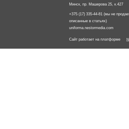
Минск, пр. Машерова 25, к.427
+375 (17) 335-44-81 (мы не прода
описанные в статьях)
uniforma.nestormedia.com
Сайт работает на платформе
N