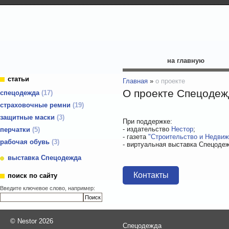
на главную
статьи
Главная
»
о проекте
О проекте Спецодеж
cпецодежда
17
страховочные ремни
19
защитные маски
3
При поддержке:
- издательство
Нестор
;
перчатки
5
- газета
"Строительство и Недвиж
рабочая обувь
3
- виртуальная выставка Спецодеж
выставка Спецодежда
Контакты
поиск по сайту
Введите ключевое слово, например:
©
Nestor 2026
Спецодежда