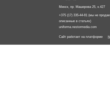
Минск, пр. Машерова 25, к.427
+375 (17) 335-44-81 (мы не прода
описанные в статьях)
uniforma.nestormedia.com
Сайт работает на платформе
N