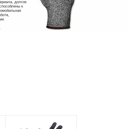
ериала, долгое
испособлены к
томобильная
бота,
ми.
.