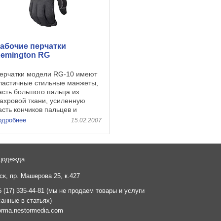
абочие перчатки
emington RG
ерчатки модели RG-10 имеют
ластичные стильные манжеты,
асть большого пальца из
ахровой ткани, усиленную
асть кончиков пальцев и
ожаные наладонники. Они
одробнее
15.02.2007
олговечны и удобны. Перчатки
одели RG-11 являются
редством защиты рук общего
азначения, ...
цодежда
к, пр. Машерова 25, к.427
 (17) 335-44-81 (мы не продаем товары и услуги
санные в статьях)
orma.nestormedia.com