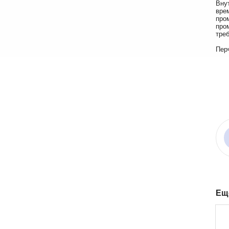
Вну
вре
про
про
тре
Пер
Ещ