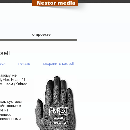
о проекте
sell
ься
печать
сохранить как pdf
такому же
yFlex Foam 11-
м швом (Knitted
 как суставы
аботанные с
ие из
вующее
омасленными