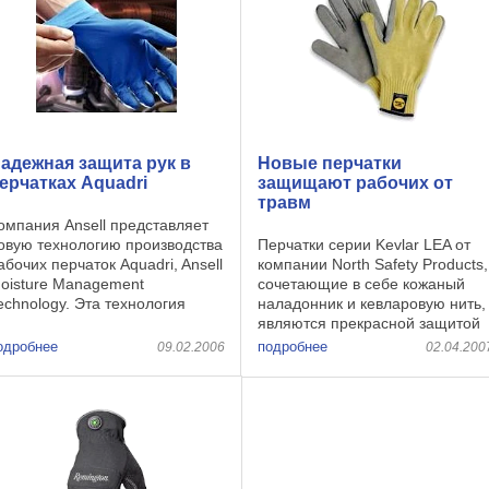
адежная защита рук в
Новые перчатки
ерчатках Aquadri
защищают рабочих от
травм
омпания Ansell представляет
овую технологию производства
Перчатки серии Kevlar LEA от
абочих перчаток Aquadri, Ansell
компании North Safety Products,
oisture Management
сочетающие в себе кожаный
echnology. Эта технология
наладонник и кевларовую нить,
ожет применяться при
являются прекрасной защитой
роизводстве любых
рук для монтажников, металло-
одробнее
подробнее
09.02.2006
02.04.200
дноразовых и безосновных
и деревообработчиков,
ерчаток. Aquadri – это
строителей и производителей
верхтонкое (0, ...
стекла. Эти бесшовные ...