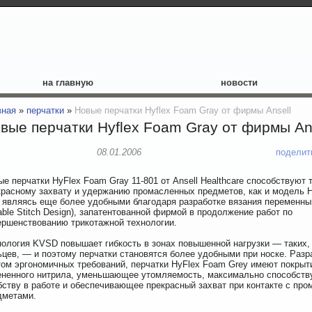
на главную
новости
вная
»
перчатки
»
Новые перчатки Hyflex Foam Gray от фирмы Ansell
вые перчатки Hyflex Foam Gray от фирмы An
08.01.2006
поделит
е перчатки HyFlex Foam Gray 11-801 от Ansell Healthcare способствуют 
красному захвату и удержанию промасленных предметов, как и модель H
, являясь еще более удобными благодаря разработке вязания переменны
able Stitch Design), запатентованной фирмой в продолжение работ по
ершенствованию трикотажной технологии.
нология KVSD повышает гибкость в зонах повышенной нагрузки — таких,
ьцев, — и поэтому перчатки становятся более удобными при носке. Разр
том эргономичных требований, перчатки HyFlex Foam Grey имеют покрыт
ененного нитрила, уменьшающее утомляемость, максимально способст
бству в работе и обеспечивающее прекрасный захват при контакте с пр
дметами.