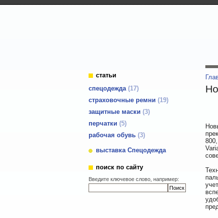
статьи
Гла
Но
cпецодежда
17
страховочные ремни
19
защитные маски
3
перчатки
5
Новы
пре
рабочая обувь
3
800
Vari
выставка Спецодежда
сов
поиск по сайту
Тех
пал
Введите ключевое слово, например:
уче
всп
удо
пре